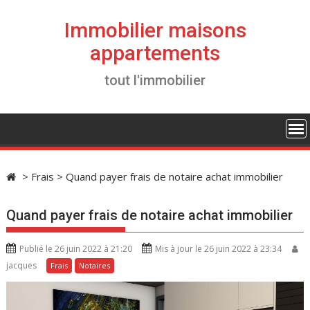
S
k
Immobilier maisons
i
appartements
p
t
tout l'immobilier
o
c
o
n
t
e
>
Frais
>
Quand payer frais de notaire achat immobilier
n
t
Quand payer frais de notaire achat immobilier
Publié le 26 juin 2022 à 21:20
Mis à jour le 26 juin 2022 à 23:34
jacques
Frais
Notaires