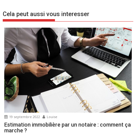
v
i
Cela peut aussi vous interesser
g
a
t
i
o
n
d
e
l
’
a
r
t
19 septembre 2022
Louise
i
Estimation immobilière par un notaire : comment ça
c
marche ?
l