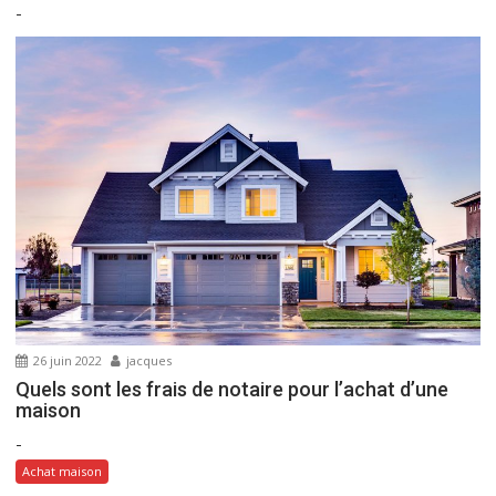
-
e
26 juin 2022
jacques
Quels sont les frais de notaire pour l’achat d’une
maison
-
Achat maison