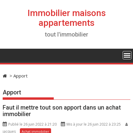
S
k
Immobilier maisons
i
appartements
p
t
tout l'immobilier
o
c
o
n
t
e
>
Apport
n
t
Apport
Faut il mettre tout son apport dans un achat
immobilier
Publié le 26 juin 2022 à 21:20
Mis à jour le 26 juin 2022 à 23:25
jacques
Achat immobilier