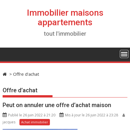
S
k
Immobilier maisons
i
appartements
p
t
tout l'immobilier
o
c
o
n
t
e
>
Offre d'achat
n
t
Offre d’achat
Peut on annuler une offre d’achat maison
Publié le 26 juin 2022 à 21:20
Mis à jour le 26 juin 2022 à 23:28
jacques
Achat immobilier