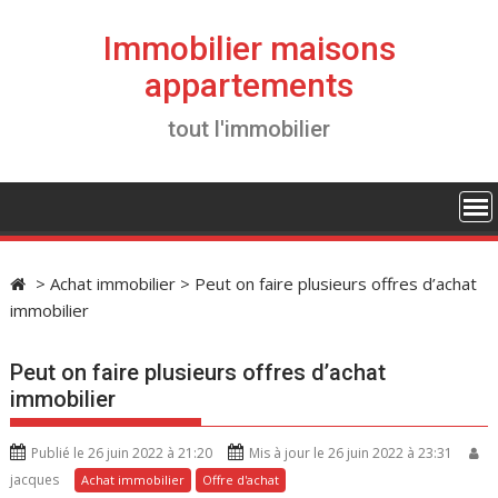
S
k
Immobilier maisons
i
appartements
p
t
tout l'immobilier
o
c
o
n
t
e
>
Achat immobilier
>
Peut on faire plusieurs offres d’achat
n
immobilier
t
Peut on faire plusieurs offres d’achat
immobilier
Publié le 26 juin 2022 à 21:20
Mis à jour le 26 juin 2022 à 23:31
jacques
Achat immobilier
Offre d'achat