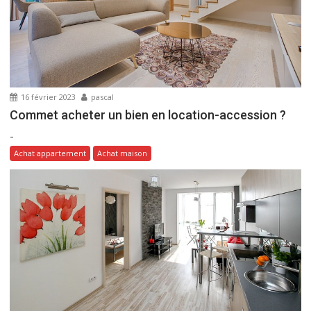
e
l
’
a
r
t
16 février 2023
pascal
i
Commet acheter un bien en location-accession ?
c
-
l
Achat appartement
Achat maison
e