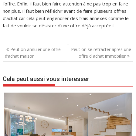
l’offre. Enfin, il faut bien faire attention à ne pas trop en faire
non plus. Il faut bien réfléchir avant de faire plusieurs offres
d’achat car cela peut engendrer des frais annexes comme le
fait de vouloir se désister d’une offre déjà acceptée.t
N
Peut on annuler une offre
Peut on se retracter apres une
a
d’achat maison
offre d achat immobilier
v
i
Cela peut aussi vous interesser
g
a
t
i
o
n
d