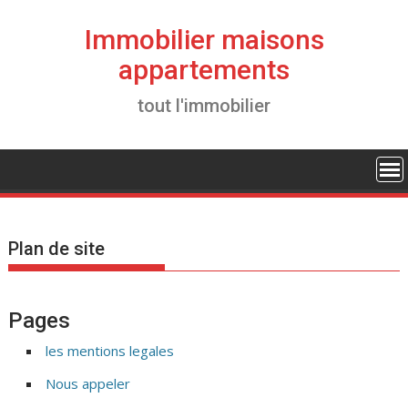
S
k
Immobilier maisons
i
appartements
p
t
tout l'immobilier
o
c
o
n
t
e
Plan de site
n
t
Pages
les mentions legales
Nous appeler