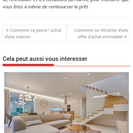
vous êtes à même de rembourser le prêt.
N
Comment se passe l achat
Comment se rétracter d’une
a
d’une maison
offre d’achat immobilier
v
i
Cela peut aussi vous interesser
g
a
t
i
o
n
d
e
l
’