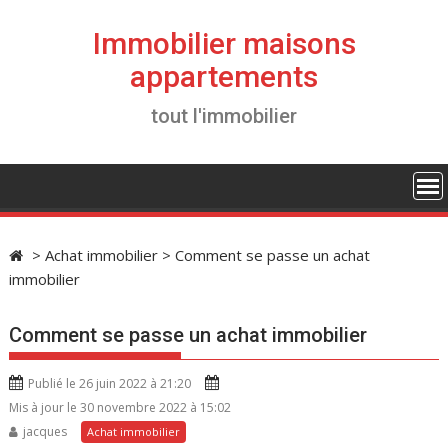
S
k
Immobilier maisons
i
appartements
p
t
tout l'immobilier
o
c
o
n
t
e
>
Achat immobilier
>
Comment se passe un achat
n
immobilier
t
Comment se passe un achat immobilier
Publié le 26 juin 2022 à 21:20
Mis à jour le 30 novembre 2022 à 15:02
jacques
Achat immobilier