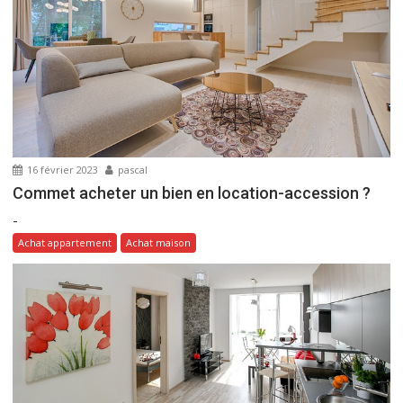
d
e
l
’
a
r
t
16 février 2023
pascal
i
Commet acheter un bien en location-accession ?
c
-
l
Achat appartement
Achat maison
e