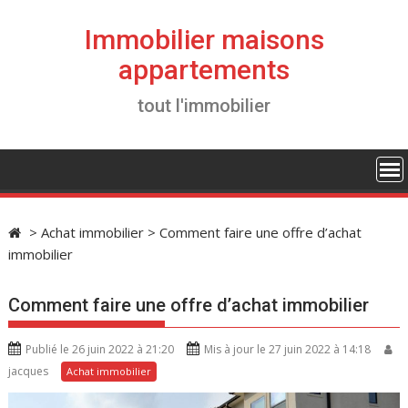
S
k
Immobilier maisons
i
appartements
p
t
tout l'immobilier
o
c
o
n
t
e
>
Achat immobilier
>
Comment faire une offre d’achat
n
immobilier
t
Comment faire une offre d’achat immobilier
Publié le 26 juin 2022 à 21:20
Mis à jour le 27 juin 2022 à 14:18
jacques
Achat immobilier