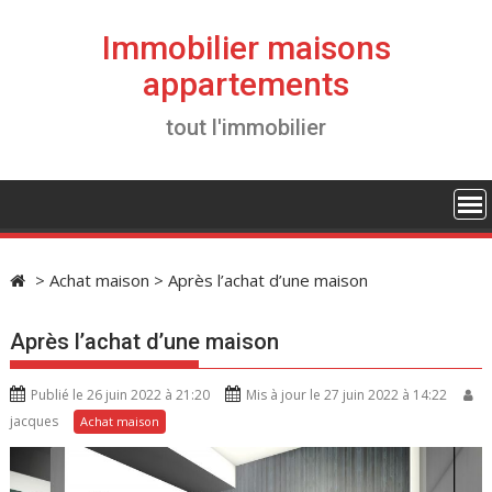
S
k
Immobilier maisons
i
appartements
p
t
tout l'immobilier
o
c
o
n
t
e
>
Achat maison
>
Après l’achat d’une maison
n
t
Après l’achat d’une maison
Publié le 26 juin 2022 à 21:20
Mis à jour le 27 juin 2022 à 14:22
jacques
Achat maison