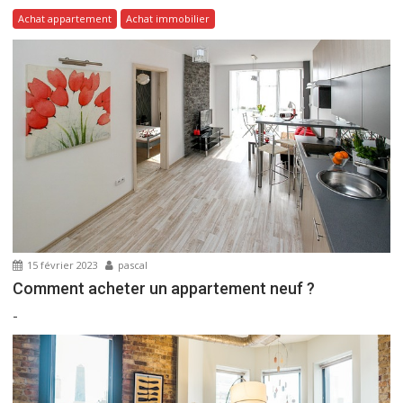
c
Achat appartement
Achat immobilier
l
e
15 février 2023
pascal
Comment acheter un appartement neuf ?
-