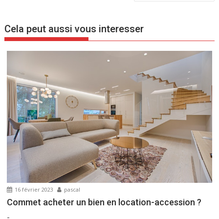
a
v
Cela peut aussi vous interesser
i
g
a
t
i
o
n
d
e
l
’
a
r
16 février 2023
pascal
t
Commet acheter un bien en location-accession ?
i
-